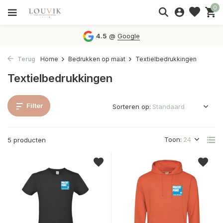
0
4.5
@
Google
Terug
Home
Bedrukken op maat
Textielbedrukkingen
Textielbedrukkingen
Filter
Sorteren op:
Toon:
5 producten