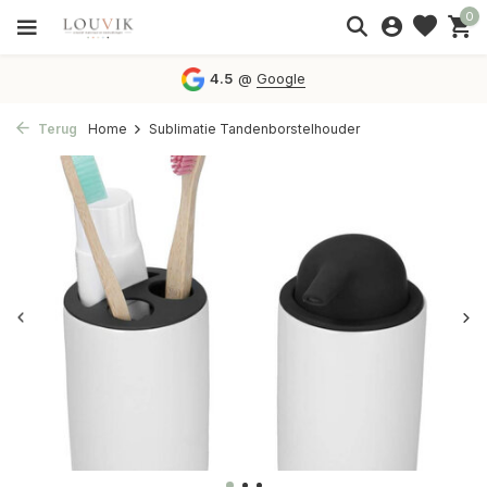
0
4.5
@
Google
Terug
Home
Sublimatie Tandenborstelhouder