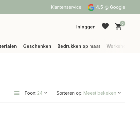
a Bpost of DPD
Vanaf 75 € betalen wij jouw verzending (binne
Klantenservice
4.5
@
Google
0
Inloggen
terialen
Geschenken
Bedrukken op maat
Workshops
Account aanmaken
Account aanmaken
Toon:
Sorteren op: