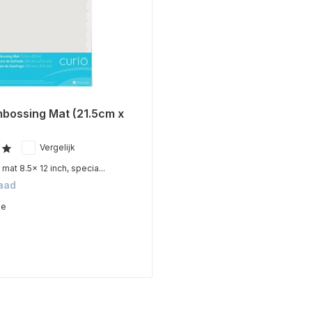
mbossing Mat (21.5cm x
Vergelijk
at 8.5x 12 inch, specia...
aad
me