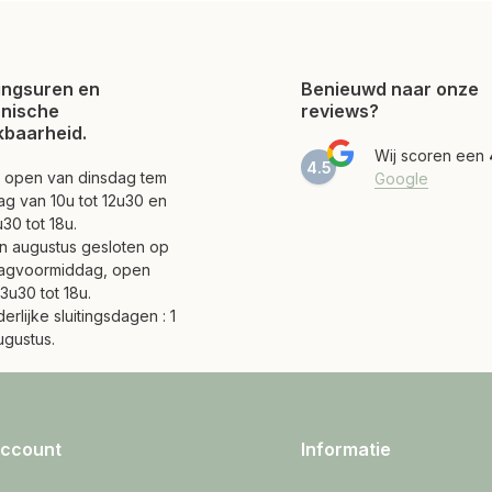
ngsuren en
Benieuwd naar onze
onische
reviews?
kbaarheid.
Wij scoren een
4.5
jn open van dinsdag tem
Google
ag van 10u tot 12u30 en
30 tot 18u.
 en augustus gesloten op
agvoormiddag, open
3u30 tot 18u.
erlijke sluitingsdagen : 1
ugustus.
account
Informatie