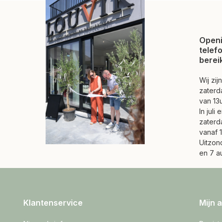
Openi
telef
berei
Wij zi
zaterd
van 13u
In juli
zaterd
vanaf 1
Uitzond
en 7 a
Klantenservice
Mijn 