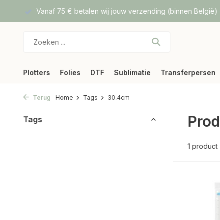
f DPD
Vanaf 75 € betalen wij jouw verzending (binnen België)
Plotters
Folies
DTF
Sublimatie
Transferpersen
Terug
Home
Tags
30.4cm
Prod
Tags
1 product