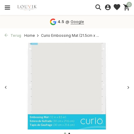
0
4.5
@
Google
Terug
Home
Curio Embossing Mat (21.5cm x ...