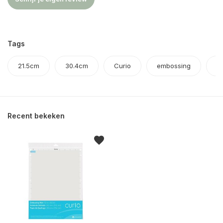
Tags
21.5cm
30.4cm
Curio
embossing
m
Recent bekeken