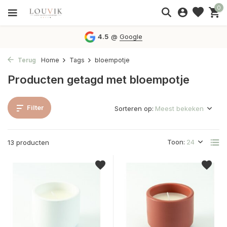
0
4.5
@
Google
Terug
Home
Tags
bloempotje
Producten getagd met bloempotje
Filter
Sorteren op:
Toon:
13 producten