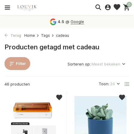
0
4.5
@
Google
Terug
Home
Tags
cadeau
Producten getagd met cadeau
Filter
Sorteren op:
Toon:
46 producten