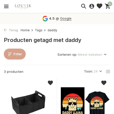
0
4.5
@
Google
Terug
Home
Tags
daddy
Producten getagd met daddy
Filter
Sorteren op:
Toon:
3 producten