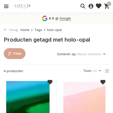
0
4.5
@
Google
Terug
Home
Tags
holo-opal
Producten getagd met holo-opal
Filter
Sorteren op:
Toon:
4 producten