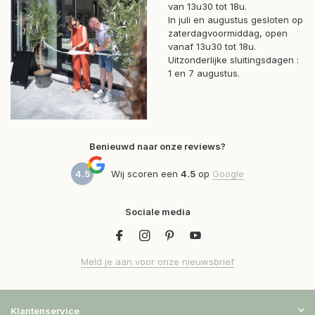
van 13u30 tot 18u.
In juli en augustus gesloten op
zaterdagvoormiddag, open
vanaf 13u30 tot 18u.
Uitzonderlijke sluitingsdagen :
1 en 7 augustus.
Benieuwd naar onze reviews?
4.5
Wij scoren een
4.5
op
Google
Sociale media
Meld je aan voor onze nieuwsbrief
Klantenservice