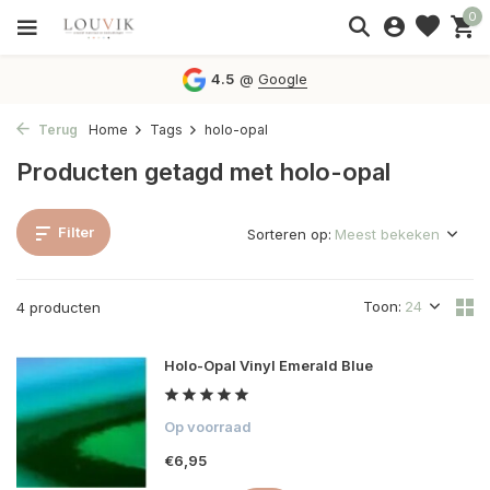
0
4.5
@
Google
Terug
Home
Tags
holo-opal
Producten getagd met holo-opal
Filter
Sorteren op:
Toon:
4 producten
Holo-Opal Vinyl Emerald Blue
Op voorraad
€6,95