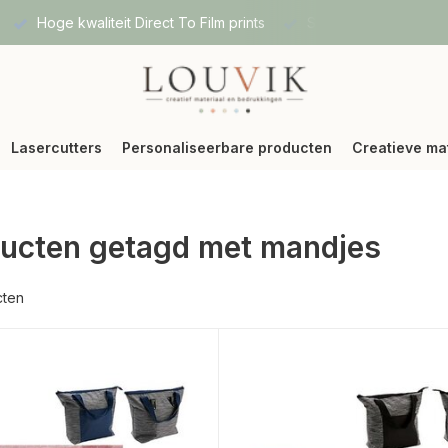
nding via Bpost of DPD
Vanaf 75 € betalen wij jouw verzendin
Lasercutters
Personaliseerbare producten
Creatieve ma
ucten getagd met mandjes
cten