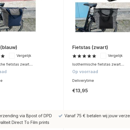
 (blauw)
Fietstas (zwart)
Vergelijk
Vergelijk
he fietstas zwart....
Isothermische fietstas zwart....
aad
Op voorraad
me
Deliverytime
€13,95
erzending via Bpost of DPD
Vanaf 75 € betalen wij jouw verze
iteit Direct To Film prints