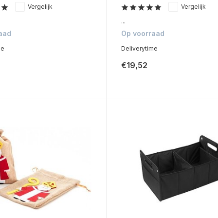
Vergelijk
Vergelijk
...
aad
Op voorraad
me
Deliverytime
€19,52