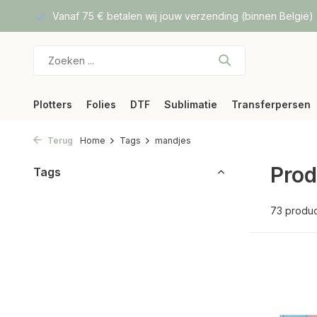
 België)
Hoge kwaliteit Direct To Film prints
Snelle verze
Plotters
Folies
DTF
Sublimatie
Transferpersen
Terug
Home
Tags
mandjes
Prod
Tags
73 produ