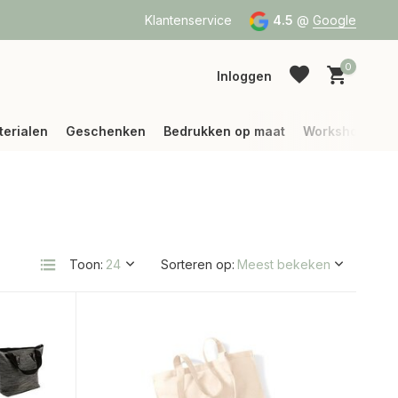
g (binnen België)
Klantenservice
4.5
@
Google
0
Inloggen
terialen
Geschenken
Bedrukken op maat
Workshops
Account aanmaken
Account aanmaken
Toon:
Sorteren op: