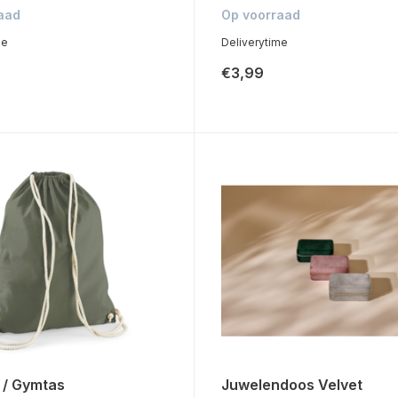
aad
Op voorraad
me
Deliverytime
€3,99
 / Gymtas
Juwelendoos Velvet