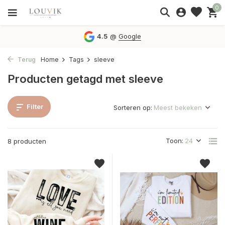
0
4.5
@
Google
Terug
Home
Tags
sleeve
Producten getagd met sleeve
Filter
Sorteren op:
Toon:
8 producten