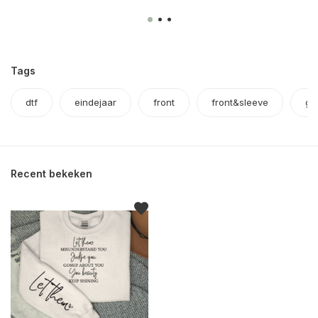
Tags
dtf
eindejaar
front
front&sleeve
ge
Recent bekeken