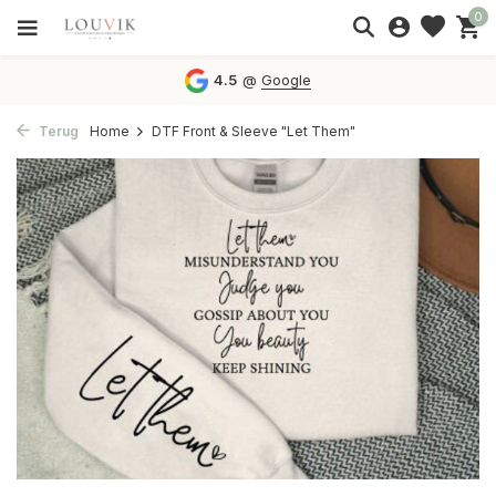
0
4.5
@
Google
Terug
Home
DTF Front & Sleeve "Let Them"