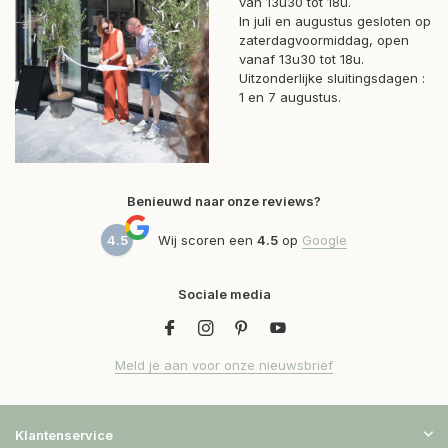
van 13u30 tot 18u.
In juli en augustus gesloten op
zaterdagvoormiddag, open
vanaf 13u30 tot 18u.
Uitzonderlijke sluitingsdagen :
1 en 7 augustus.
Benieuwd naar onze reviews?
4.5
Wij scoren een
4.5
op
Google
Sociale media
Meld je aan voor onze nieuwsbrief
Klantenservice