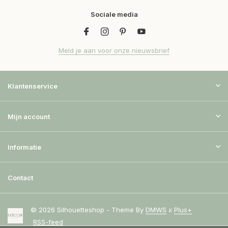
Sociale media
Meld je aan voor onze nieuwsbrief
Klantenservice
Mijn account
Informatie
Contact
© 2026 Silhouetteshop - Theme By
DMWS
x
Plus+
RSS-feed