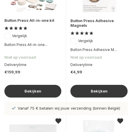
Button Press All-in-one kit
Button Press Adhesive
Magnets
Vergelijk
Vergelijk
Button Press All-in-one...
Button Press Adhesive M...
Niet op voorraad
Niet op voorraad
Deliverytime
Deliverytime
€159,99
€4,99
Bekijken
Bekijken
gië)
Hoge kwaliteit Direct To Film prints