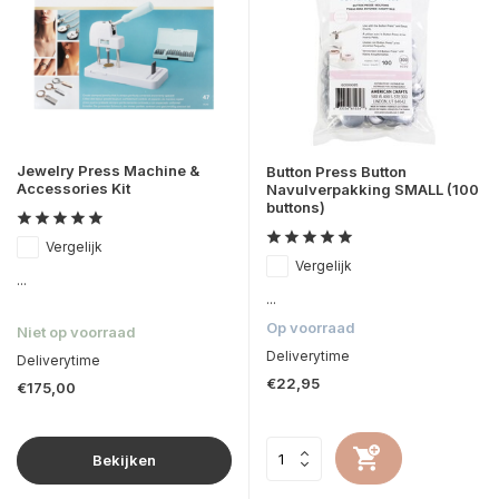
Jewelry Press Machine &
Button Press Button
Accessories Kit
Navulverpakking SMALL (100
buttons)
Vergelijk
Vergelijk
...
...
Op voorraad
Niet op voorraad
Deliverytime
Deliverytime
€22,95
€175,00
Bekijken