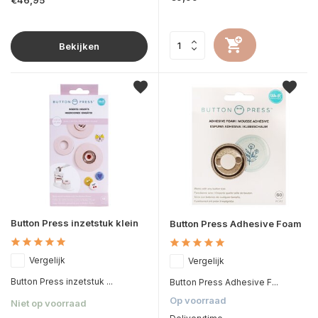
€46,95
Bekijken
Button Press inzetstuk klein
Button Press Adhesive Foam
Vergelijk
Vergelijk
Button Press inzetstuk ...
Button Press Adhesive F...
Op voorraad
Niet op voorraad