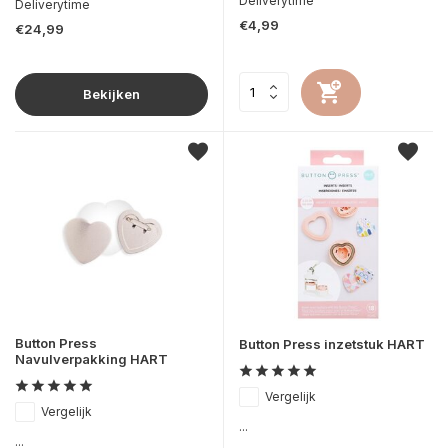
Deliverytime
Deliverytime
€4,99
€24,99
Bekijken
Button Press
Button Press inzetstuk HART
Navulverpakking HART
Vergelijk
Vergelijk
...
...