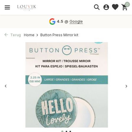
0
4.5
@
Google
Terug
Home
Button Press Mirror kit