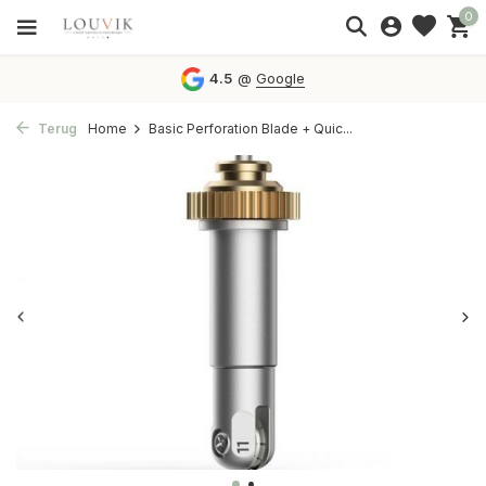
0
4.5
@
Google
Terug
Home
Basic Perforation Blade + Quic...