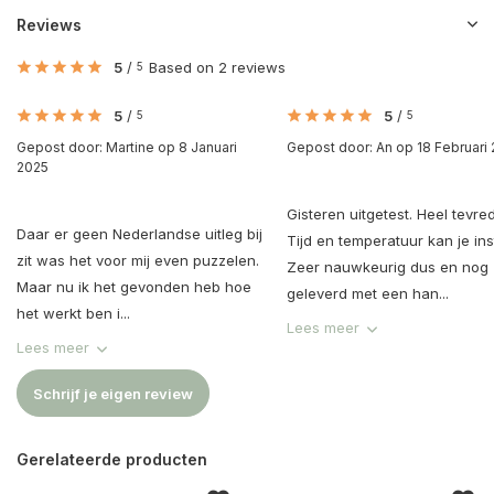
Reviews
5
/
Based on 2 reviews
5
5
/
5
/
5
5
Gepost door:
Martine
op 8 Januari
Gepost door:
An
op 18 Februari
2025
Gisteren uitgetest. Heel tevre
Daar er geen Nederlandse uitleg bij
Tijd en temperatuur kan je ins
zit was het voor mij even puzzelen.
Zeer nauwkeurig dus en nog
Maar nu ik het gevonden heb hoe
geleverd met een han...
het werkt ben i...
Lees meer
Lees meer
Schrijf je eigen review
Gerelateerde producten