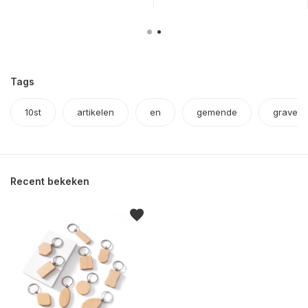
Tags
10st
artikelen
en
gemende
gravere
Recent bekeken