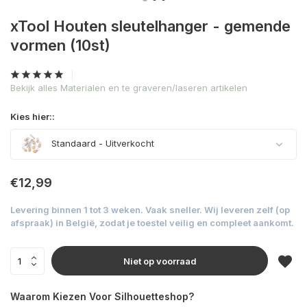
xTool Houten sleutelhanger - gemende
vormen (10st)
Bekijk alles Materialen en te graveren/laseren artikelen
Kies hier::
Standaard
- Uitverkocht
Uitverkocht
€12,99
Levering binnen 1 tot 3 weken. Vaak sneller. Wij leveren zelf (op
afspraak) in België, zodat je toestel veilig en compleet aankomt.
Niet op voorraad
Waarom Kiezen Voor Silhouetteshop?