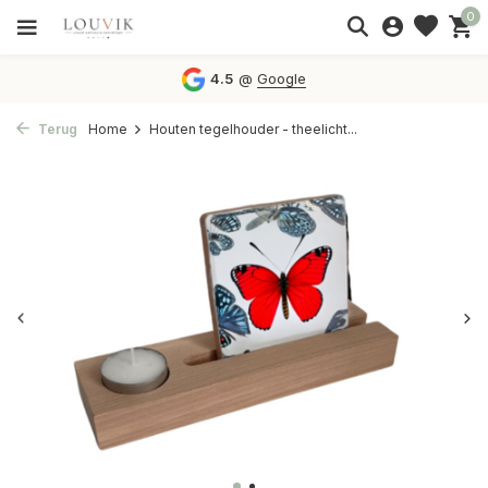
0
4.5
@
Google
Terug
Home
Houten tegelhouder - theelicht...