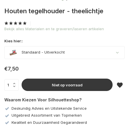
Houten tegelhouder - theelichtje
Bekijk alles Materialen en te graveren/laseren artikelen
Kies hier::
Standaard
- Uitverkocht
Uitverkocht
€7,50
Niet op voorraad
Waarom Kiezen Voor Silhouetteshop?
Deskundig Advies en Uitstekende Service
Uitgebreid Assortiment van Topmerken
Kwaliteit en Duurzaamheid Gegarandeerd