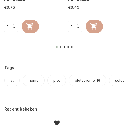
Deliverytime
Deliverytime
€9,75
€9,45
Tags
at
home
plot
plotathome-16
solden
Recent bekeken