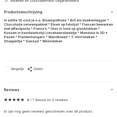
Kwaliteit en Duurzaamheid Gegarandeerd
Productomschrijving
In editie 16 vind je o.a. Bloempothoes * Bril als boekenlegger *
Chocolade verwenpakket * Etsen op fotolijst * Flessen bewerken
met effectpasta * Fresia’s * Glas in lood op glasblokken *
Kussen in handwerkstijl Lieveheersbeestje * Mandala in 3D *
Pasen * Plantenhangers * Wandkleed * T-shirt bleken *
Shoppertje * Sieraad * Woondeken
Vergelijk
Delen
Reviews
0
/
Based on 0 reviews
5
Er zijn nog geen reviews geschreven over dit product..