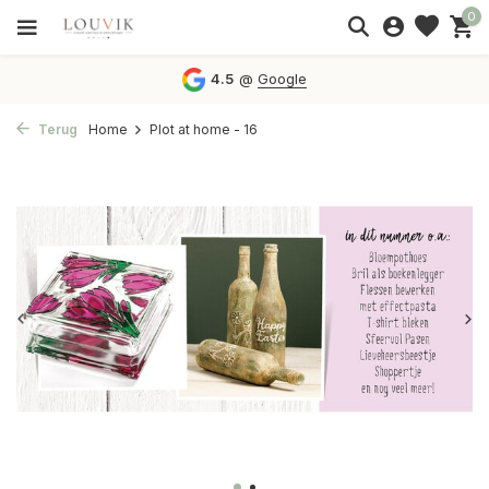
0
4.5
@
Google
Terug
Home
Plot at home - 16