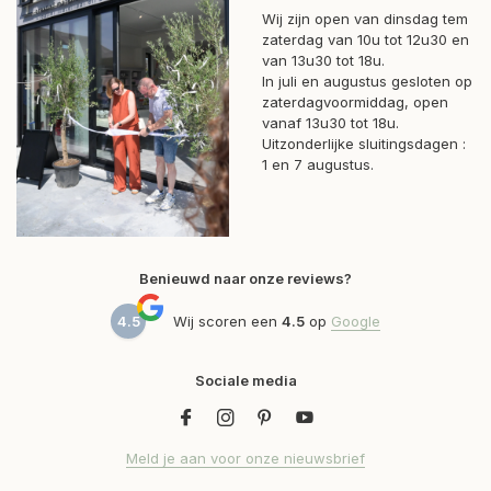
Wij zijn open van dinsdag tem
zaterdag van 10u tot 12u30 en
van 13u30 tot 18u.
In juli en augustus gesloten op
zaterdagvoormiddag, open
vanaf 13u30 tot 18u.
Uitzonderlijke sluitingsdagen :
1 en 7 augustus.
Benieuwd naar onze reviews?
4.5
Wij scoren een
4.5
op
Google
Sociale media
Meld je aan voor onze nieuwsbrief